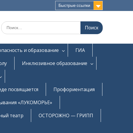
Быстрые ссылки
Искать:
опасность и образование
ГИА
олу
Инклюзивное образование
еде посвящается
Профориентация
бывания «ЛУКОМОРЬЕ»
ный театр
ОСТОРОЖНО — ГРИПП