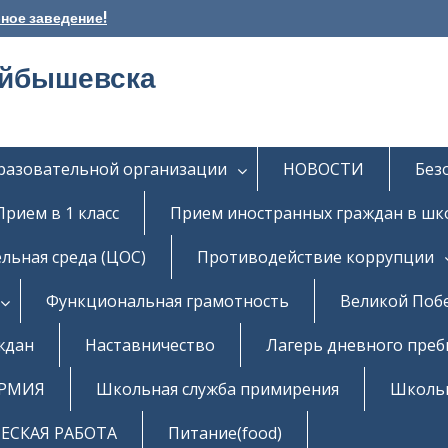
ное заведение!
уйбышевска
бразовательной организации
НОВОСТИ
Без
Прием в 1 класс
Прием иностранных граждан в шк
льная среда (ЦОС)
Противодействие коррупции
Функциональная грамотность
Великой Поб
ждан
Наставничество
Лагерь дневного пре
РМИЯ
Школьная служба примирения
Школь
СКАЯ РАБОТА
Питание(food)