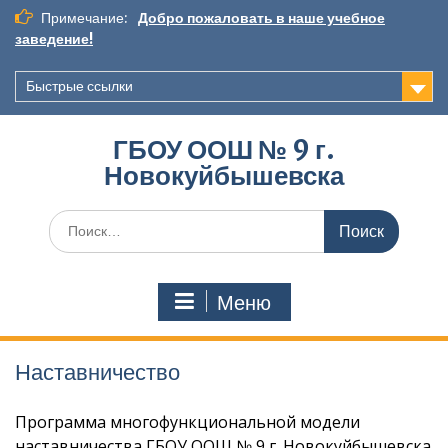
Перейти
Примечание:
Добро пожаловать в наше учебное
к
заведение!
содержимому
Быстрые ссылки
ГБОУ ООШ № 9 г.
Новокуйбышевска
Искать:
Меню
Наставничество
Программа многофункциональной модели
наставничества ГБОУ ООШ № 9 г. Новокуйбышевска