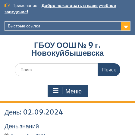
Перейти
Примечание:
Добро пожаловать в наше учебное
к
заведение!
содержимому
Быстрые ссылки
ГБОУ ООШ № 9 г.
Новокуйбышевска
Искать:
Меню
День:
02.09.2024
День знаний