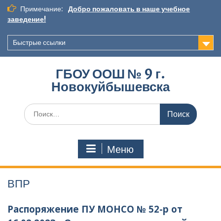
Перейти
Примечание:
Добро пожаловать в наше учебное
к
заведение!
содержимому
Быстрые ссылки
ГБОУ ООШ № 9 г.
Новокуйбышевска
Искать:
Меню
ВПР
Распоряжение ПУ МОНСО № 52-р от