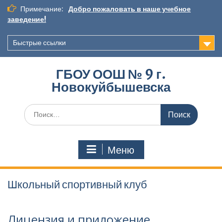
Перейти
Примечание:
Добро пожаловать в наше учебное
к
заведение!
содержимому
Быстрые ссылки
ГБОУ ООШ № 9 г.
Новокуйбышевска
Искать:
Меню
Школьный спортивный клуб
Лицензия и приложение