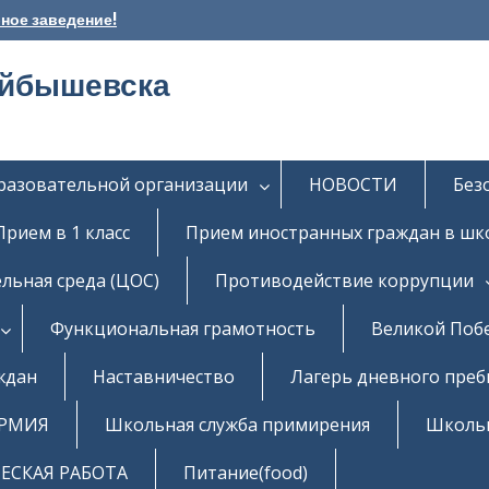
ное заведение!
уйбышевска
бразовательной организации
НОВОСТИ
Без
Прием в 1 класс
Прием иностранных граждан в шк
льная среда (ЦОС)
Противодействие коррупции
Функциональная грамотность
Великой Поб
ждан
Наставничество
Лагерь дневного пре
РМИЯ
Школьная служба примирения
Школь
СКАЯ РАБОТА
Питание(food)