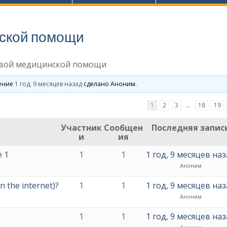
нской помощи
рвой медицинской помощи
ление
1 год, 9 месяцев назад
сделано
Аноним
.
1
2
3
…
18
19
Участник
Сообщен
Последняя запис
и
ия
e 1
1
1
1 год, 9 месяцев на
Аноним
n the internet)?
1
1
1 год, 9 месяцев на
Аноним
1
1
1 год, 9 месяцев на