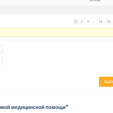
Аноним
1
2
3
…
18
19
Вой
ервой медицинской помощи”