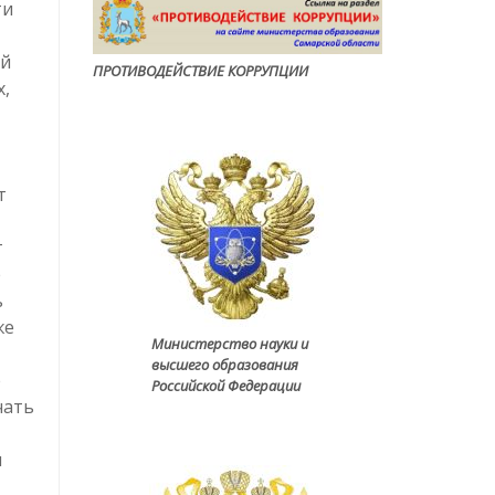
ти
ый
ПРОТИВОДЕЙСТВИЕ КОРРУПЦИ
И
х,
т
т
е
ь
же
Министерство науки и
высшего образования
е
Российской Федерации
чать
и