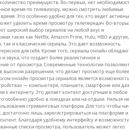
количество преимуществ. Во-первых, нет необходимос
нное время по телевизору, можно смотреть любимые
время. Это особенно удобно для тех, кто ведет активн
может уделить время просмотру телепередач. Во-вторы
ют широкий выбор сериалов на любой вкус и
ах таких как Netflix, Amazon Prime, Hulu, HBO и других,
 так и классические сериалы. Это дает возможность
ересное для себя. Кроме того, сериалы онлайн обладаю
и звука, что создает более реалистичное и
ние от просмотра. Современные технологии позволяю
в высоком разрешении, что делает просмотр еще боле
юсом онлайн просмотра сериалов является возможност
стройствах — компьютере, планшете, смартфоне или да
м к интернету. Это делает контент доступным в любое
то особенно удобно в поездках или на отдыхе. Нельзя н
ользования стриминговых платформ. Для того чтобы на
, достаточно лишь зарегистрироваться на платформе и
нтент. Благодаря удобному интерфейсу и возможност
ванные списки просмотра, пользователь может легко