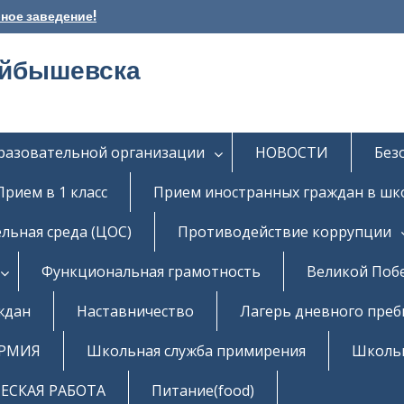
ное заведение!
уйбышевска
бразовательной организации
НОВОСТИ
Без
Прием в 1 класс
Прием иностранных граждан в шк
льная среда (ЦОС)
Противодействие коррупции
Функциональная грамотность
Великой Поб
ждан
Наставничество
Лагерь дневного пре
РМИЯ
Школьная служба примирения
Школь
СКАЯ РАБОТА
Питание(food)