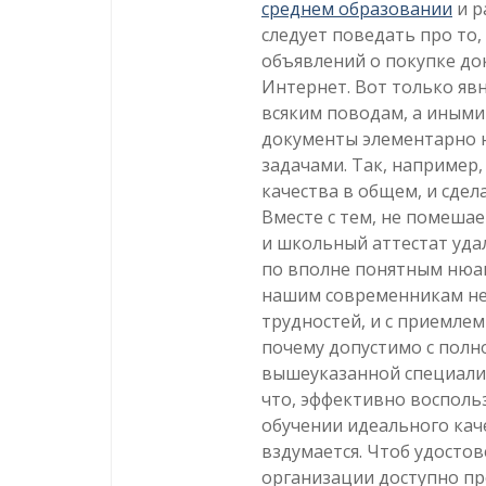
среднем образовании
и р
следует поведать про то
объявлений о покупке до
Интернет. Вот только яв
всяким поводам, а иными
документы элементарно 
задачами. Так, например,
качества в общем, и сде
Вместе с тем, не помешае
и школьный аттестат уд
по вполне понятным нюанс
нашим современникам не
трудностей, и с приемле
почему допустимо с полн
вышеуказанной специали
что, эффективно восполь
обучении идеального кач
вздумается. Чтоб удосто
организации доступно пр