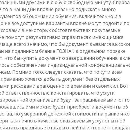
азличными другими в любую свободную минуту. Сперва
, что в наши дни вполне реально подыскать много
кументов об окончании обучения, включительно и в
но не все доступные варианты вполне могут подойти по
 словами в некоторых обстоятельствах покупаемые
не помогут результативно справиться с имеющимися
 чаще всего значимо, что бы документ выявился высоко
лан на подлинном бланке ГОЗНАК в отдельном порядке.
т, что бы купить документ о завершении обучения, вкл
алось с обеспечением индивидуальной конфиденциальн
ам. Помимо того, следует сказать, что по сути всем
пременно хочется добыть документ без отдельных
мыми расходами драгоценного времени и своих сил. Вот
ой ответственностью констатировать, что услуги
зированной организации будут запрашиваемыми, отто
зовавшись ими можно будет приобрести документы об
ества, по умеренной денежной стоимости на рынке и ко
вериться лично в качестве оказываемых услуг опытной
очитать правдивые отзывы о ней на интернет-площадк