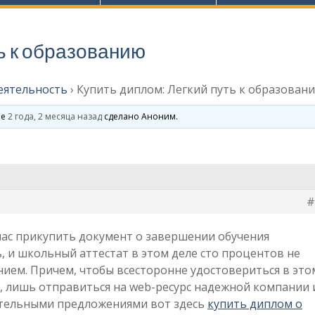
ь к образованию
еятельность
›
Купить диплом: Легкий путь к образован
ие
2 года, 2 месяца назад
сделано
Аноним
.
#
йчас прикупить документ о завершении обучения
, и школьный аттестат в этом деле сто процентов не
нием. Причем, чтобы всесторонне удостовериться в это
я, лишь отправиться на web-ресурс надежной компании 
ательными предложениями вот здесь
купить диплом о