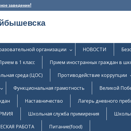
ное заведение!
уйбышевска
бразовательной организации
НОВОСТИ
Без
Прием в 1 класс
Прием иностранных граждан в шк
льная среда (ЦОС)
Противодействие коррупции
Функциональная грамотность
Великой Поб
ждан
Наставничество
Лагерь дневного пре
РМИЯ
Школьная служба примирения
Школь
СКАЯ РАБОТА
Питание(food)