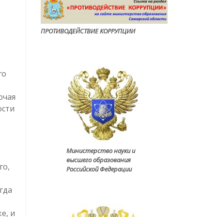
ПРОТИВОДЕЙСТВИЕ КОРРУПЦИ
И
го
ючая
ости
Министерство науки и
высшего образования
го,
Российской Федерации
гда
е, и