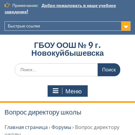
Перейти
Примечание:
Добро пожаловать в наше учебное
к
заведение!
содержимому
Быстрые ссылки
ГБОУ ООШ № 9 г.
Новокуйбышевска
Искать:
Меню
Вопрос директору школы
Главная страница
›
Форумы
›
Вопрос директору
школы