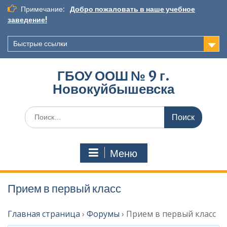
Перейти
Примечание:
Добро пожаловать в наше учебное
к
заведение!
содержимому
Быстрые ссылки
ГБОУ ООШ № 9 г.
Новокуйбышевска
Искать:
Меню
Прием в первый класс
Главная страница
›
Форумы
›
Прием в первый класс