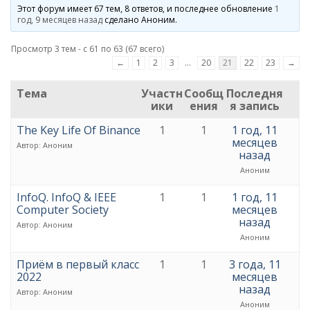
Этот форум имеет 67 тем, 8 ответов, и последнее обновление
1
год, 9 месяцев назад
сделано
Аноним
.
Просмотр 3 тем - с 61 по 63 (67 всего)
←
1
2
3
…
20
21
22
23
→
Тема
Участн
Сообщ
Последня
ики
ения
я запись
The Key Life Of Binance
1
1
1 год, 11
месяцев
Автор:
Аноним
назад
Аноним
InfoQ. InfoQ & IEEE
1
1
1 год, 11
Computer Society
месяцев
назад
Автор:
Аноним
Аноним
Приём в первый класс
1
1
3 года, 11
2022
месяцев
назад
Автор:
Аноним
Аноним